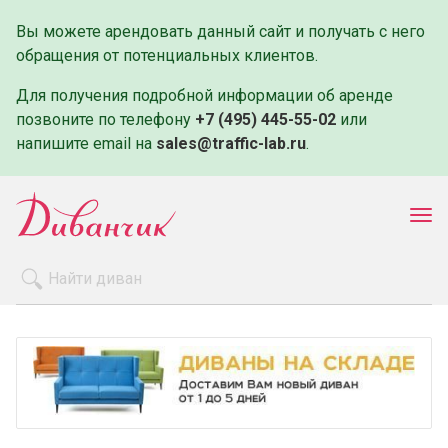
Вы можете арендовать данный сайт и получать с него
обращения от потенциальных клиентов.
Для получения подробной информации об аренде
позвоните по телефону
+7 (495) 445-55-02
или
напишите email на
sales@traffic-lab.ru
.
Пок
ме
Распродажа
Производители
Как заказать
Оплата и доставка
Контакты