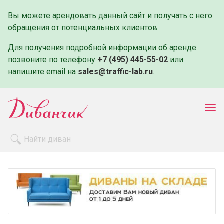
Вы можете арендовать данный сайт и получать с него
обращения от потенциальных клиентов.
Для получения подробной информации об аренде
позвоните по телефону
+7 (495) 445-55-02
или
напишите email на
sales@traffic-lab.ru
.
Пок
ме
Распродажа
Производители
Как заказать
Оплата и доставка
Контакты