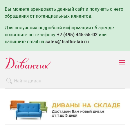
Вы можете арендовать данный сайт и получать с него
обращения от потенциальных клиентов.
Для получения подробной информации об аренде
позвоните по телефону
+7 (495) 445-55-02
или
напишите email на
sales@traffic-lab.ru
.
Пок
ме
Распродажа
Производители
Как заказать
Оплата и доставка
Контакты