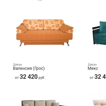
Диван
Диван
Валенсия (Грос)
Мекс
32 420
32 
от
руб.
от