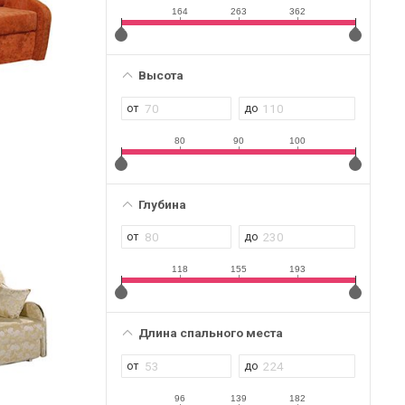
164
263
362
Высота
80
90
100
Глубина
118
155
193
Длина спального места
96
139
182