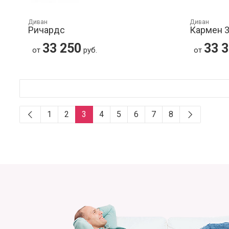
Диван
Диван
Ричардс
Кармен 
33 250
33 
от
руб.
от
1
2
3
4
5
6
7
8