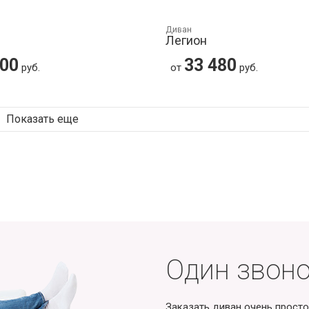
Диван
3
Легион
300
33 480
руб.
от
руб.
Показать еще
Один звоно
Заказать диван очень просто