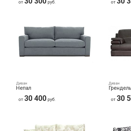
30 300
30 
от
руб.
от
Диван
Диван
Непал
Грендел
30 400
30 
от
руб.
от