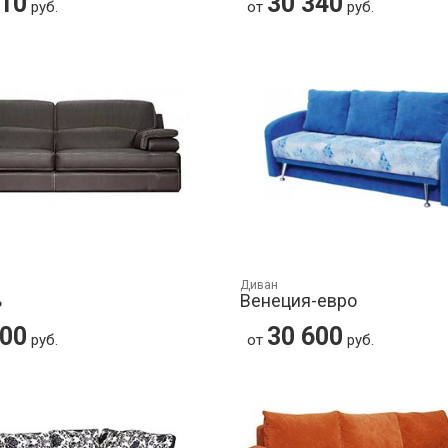
310
30 340
руб.
от
руб.
Диван
ь
Венеция-евро
500
30 600
руб.
от
руб.