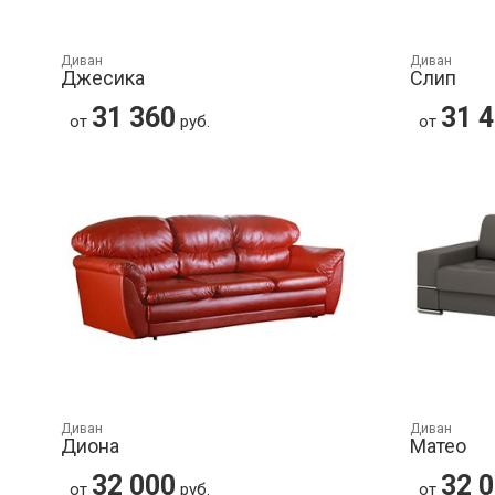
Диван
Диван
Джесика
Слип
31 360
31 
от
руб.
от
Диван
Диван
Диона
Матео
32 000
32 
от
руб.
от