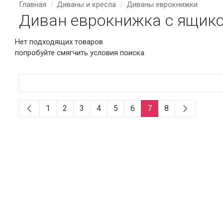
Главная
Диваны и кресла
Диваны еврокнижки
Диван еврокнижка с ящико
Нет подходящих товаров
попробуйте смягчить условия поиска
1
2
3
4
5
6
7
8