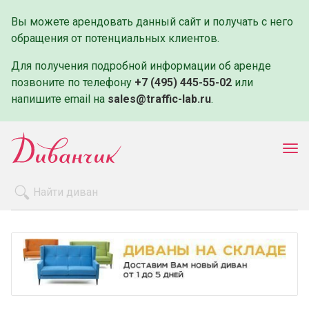
Вы можете арендовать данный сайт и получать с него
обращения от потенциальных клиентов.
Для получения подробной информации об аренде
позвоните по телефону
+7 (495) 445-55-02
или
напишите email на
sales@traffic-lab.ru
.
Пок
ме
Распродажа
Производители
Как заказать
Оплата и доставка
Контакты