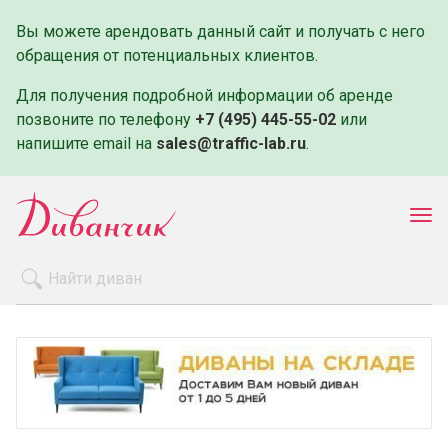
Вы можете арендовать данный сайт и получать с него
обращения от потенциальных клиентов.
Для получения подробной информации об аренде
позвоните по телефону
+7 (495) 445-55-02
или
напишите email на
sales@traffic-lab.ru
.
Пок
ме
Распродажа
Производители
Как заказать
Оплата и доставка
Контакты