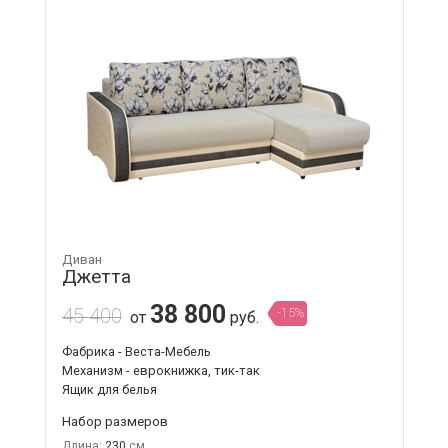
Диван
Джетта
38 800
45 400
-15%
от
руб.
Фабрика - Веста-Мебель
Механизм - еврокнижка, тик-так
Ящик для белья
Набор размеров
Длина:
230