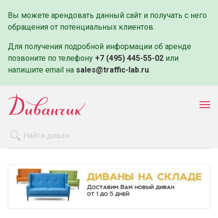
Вы можете арендовать данный сайт и получать с него
обращения от потенциальных клиентов.
Для получения подробной информации об аренде
позвоните по телефону
+7 (495) 445-55-02
или
напишите email на
sales@traffic-lab.ru
.
Пок
ме
Распродажа
Производители
Как заказать
Оплата и доставка
Контакты