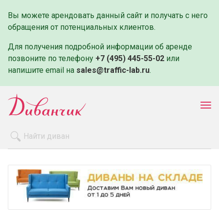
Вы можете арендовать данный сайт и получать с него
обращения от потенциальных клиентов.
Для получения подробной информации об аренде
позвоните по телефону
+7 (495) 445-55-02
или
напишите email на
sales@traffic-lab.ru
.
Пок
ме
Распродажа
Производители
Как заказать
Оплата и доставка
Контакты