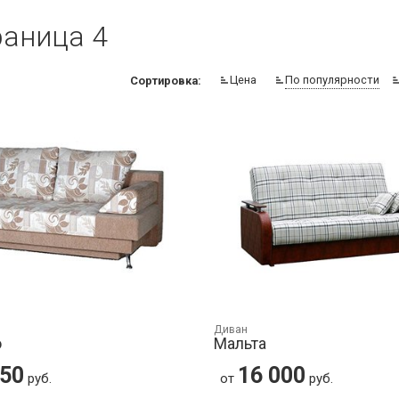
раница 4
Цена
По популярности
Сортировка:
Диван
о
Мальта
950
16 000
руб.
от
руб.