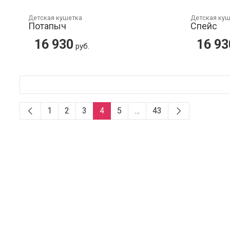
Детская кушетка
Детская ку
Потапыч
Спейс
16 930
16 93
руб.
1
2
3
4
5
…
43