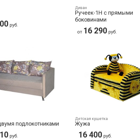
Диван
Ручеек-1Н с прямыми
боковинами
200
руб.
16 290
от
руб.
Детская кушетка
двумя подлокотниками
Жужа
310
16 400
руб.
руб.