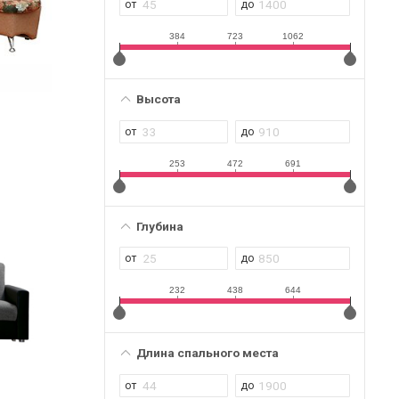
384
723
1062
Высота
253
472
691
Глубина
232
438
644
Длина спального места