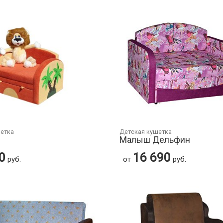
шетка
Детская кушетка
Малыш Дельфин
0
16 690
руб.
от
руб.