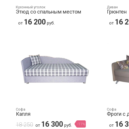
Кухонный уголок
Диван
Этюд со спальным местом
Грюнтен
16 200
16 
от
руб.
от
Софа
Софа
Капля
Фроги с 
16 300
16 
18 250
-11%
от
руб.
от