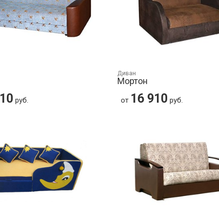
Диван
Мортон
710
16 910
руб.
от
руб.