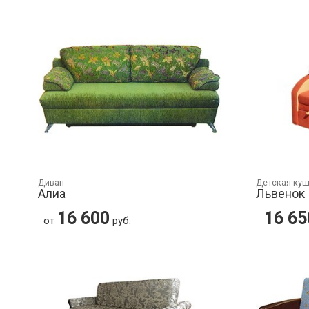
Диван
Детская ку
Алиа
Львенок
16 600
16 65
от
руб.