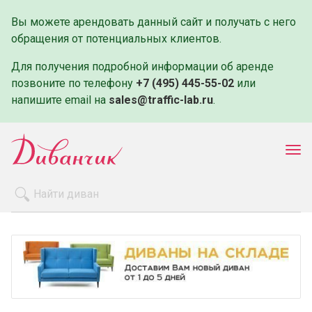
Вы можете арендовать данный сайт и получать с него
обращения от потенциальных клиентов.
Для получения подробной информации об аренде
позвоните по телефону
+7 (495) 445-55-02
или
напишите email на
sales@traffic-lab.ru
.
Пок
ме
Распродажа
Производители
Как заказать
Оплата и доставка
Контакты