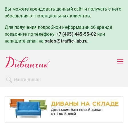
Вы можете арендовать данный сайт и получать с него
обращения от потенциальных клиентов.
Для получения подробной информации об аренде
позвоните по телефону
+7 (495) 445-55-02
или
напишите email на
sales@traffic-lab.ru
.
Пок
ме
Распродажа
Производители
Как заказать
Оплата и доставка
Контакты