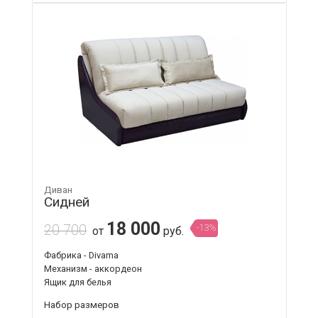
Диван
Сидней
18 000
20 700
-13%
от
руб.
Фабрика - Divama
Механизм - аккордеон
Ящик для белья
Набор размеров