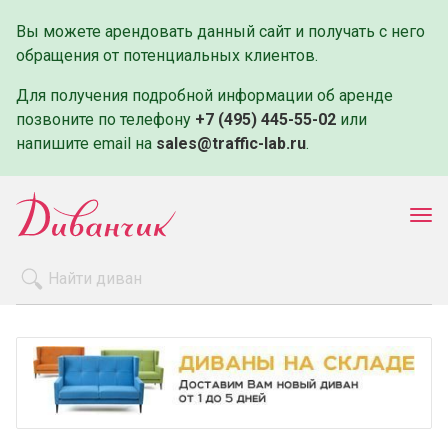
Вы можете арендовать данный сайт и получать с него
обращения от потенциальных клиентов.
Для получения подробной информации об аренде
позвоните по телефону
+7 (495) 445-55-02
или
напишите email на
sales@traffic-lab.ru
.
Пок
ме
Распродажа
Производители
Как заказать
Оплата и доставка
Контакты