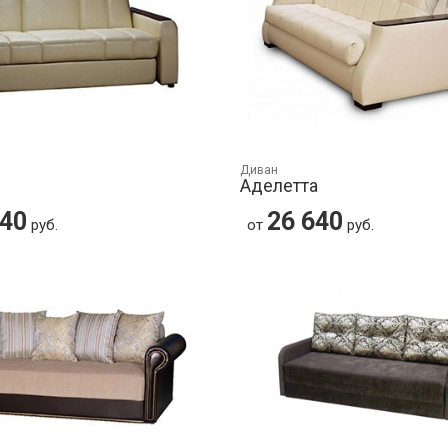
Диван
Аделетта
640
26 640
руб.
от
руб.