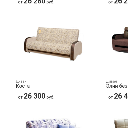
26 280
26 
от
руб.
от
Диван
Диван
Коста
Элин без
26 300
26 
от
руб.
от