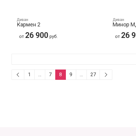
Диван
Диван
Кармен 2
Минор 
26 900
26 
от
руб.
от
1
…
7
8
9
…
27