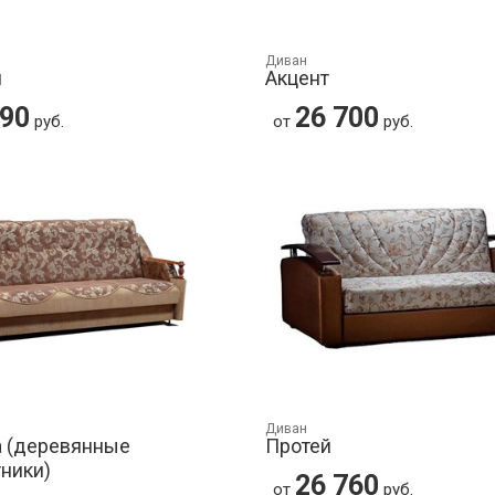
Диван
м
Акцент
690
26 700
руб.
от
руб.
Диван
а (деревянные
Протей
ники)
26 760
от
руб.