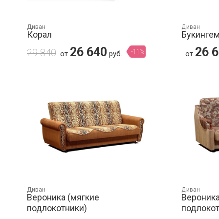
Диван
Диван
Корал
Букинге
26 640
26 
29 840
-11%
от
руб.
от
Диван
Диван
Вероника (мягкие
Вероник
подлокотники)
подлокот