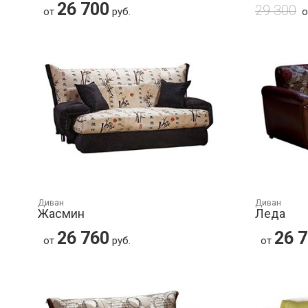
26 700
29 300
от
руб.
Диван
Диван
Жасмин
Леда
26 760
26 
от
руб.
от