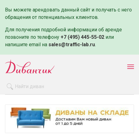
Вы можете арендовать данный сайт и получать с него
обращения от потенциальных клиентов.
Для получения подробной информации об аренде
позвоните по телефону
+7 (495) 445-55-02
или
напишите email на
sales@traffic-lab.ru
.
Пок
ме
Распродажа
Производители
Как заказать
Оплата и доставка
Контакты