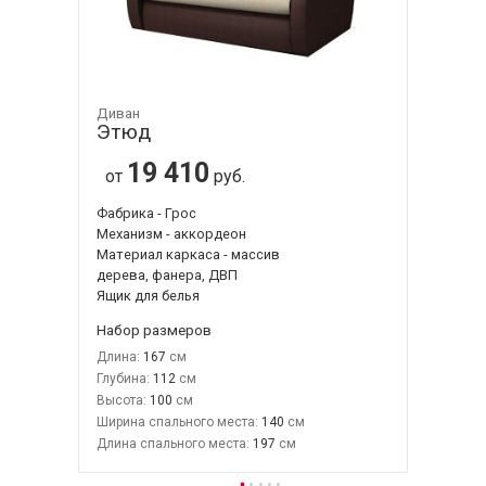
Диван
Этюд
19 410
от
руб.
Фабрика - Грос
Механизм - аккордеон
Материал каркаса - массив
дерева, фанера, ДВП
Ящик для белья
Набор размеров
Длина:
167
Глубина:
112
Высота:
100
Ширина спального места:
140
Длина спального места:
197