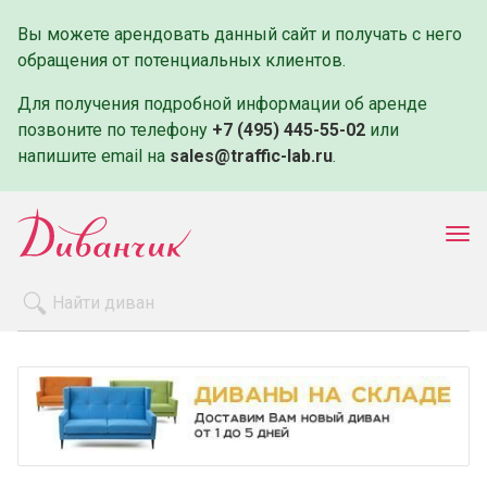
Вы можете арендовать данный сайт и получать с него
обращения от потенциальных клиентов.
Для получения подробной информации об аренде
позвоните по телефону
+7 (495) 445-55-02
или
напишите email на
sales@traffic-lab.ru
.
Пок
ме
Распродажа
Производители
Как заказать
Оплата и доставка
Контакты