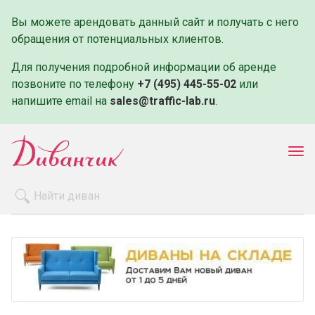
Вы можете арендовать данный сайт и получать с него
обращения от потенциальных клиентов.
Для получения подробной информации об аренде
позвоните по телефону
+7 (495) 445-55-02
или
напишите email на
sales@traffic-lab.ru
.
Пок
ме
Распродажа
Производители
Как заказать
Оплата и доставка
Контакты