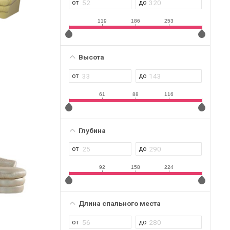
119
186
253
Высота
61
88
116
Глубина
92
158
224
Длина спального места