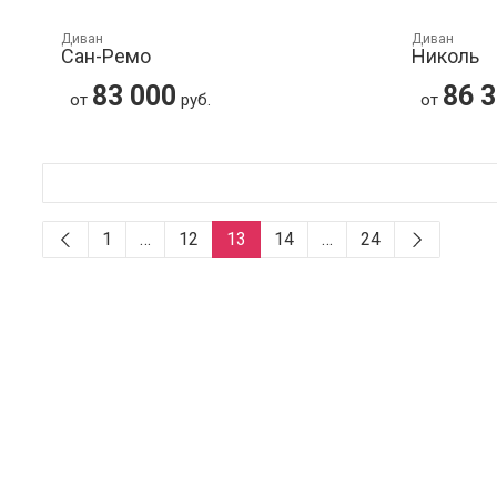
Диван
Диван
Сан-Ремо
Николь
83 000
86 
от
руб.
от
1
…
12
13
14
…
24