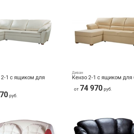
Диван
 2-1 с ящиком для
Кензо 2-1 с ящиком для
74 970
от
руб.
970
руб.