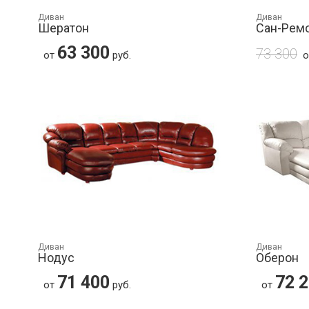
Диван
Диван
Шератон
Сан-Рем
63 300
73 300
от
руб.
Диван
Диван
Нодус
Оберон
71 400
72 
от
руб.
от