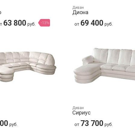
Диван
о
Диона
63 800
69 400
-13%
от
руб.
от
руб.
Диван
Сириус
200
73 700
руб.
от
руб.