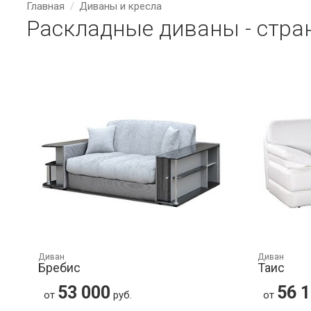
Главная
Диваны и кресла
Раскладные диваны - стра
Диван
Диван
Бребис
Таис
53 000
56 
от
руб.
от