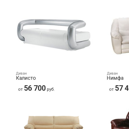
Диван
Диван
Калисто
Нимфа
56 700
57 
от
руб.
от