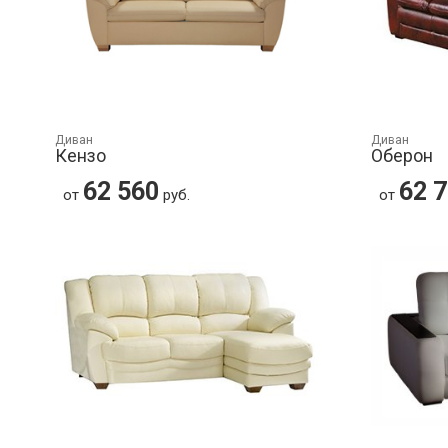
Диван
Диван
Кензо
Оберон
62 560
62 
от
руб.
от