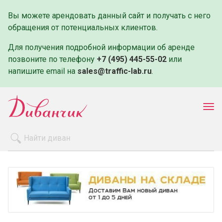
Вы можете арендовать данный сайт и получать с него
обращения от потенциальных клиентов.
Для получения подробной информации об аренде
позвоните по телефону
+7 (495) 445-55-02
или
напишите email на
sales@traffic-lab.ru
.
Пок
ме
Распродажа
Производители
Как заказать
Оплата и доставка
Контакты