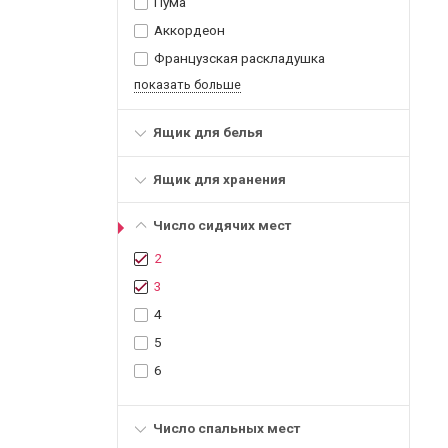
Пума
Аккордеон
Французская раскладушка
показать больше
Ящик для белья
Ящик для хранения
Число сидячих мест
2
3
4
5
6
Число спальных мест