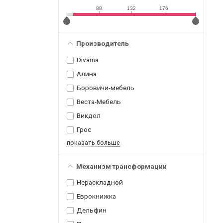
88
132
176
Производитель
Divama
Алина
Боровичи-мебель
Веста-Мебель
Викдол
Грос
показать больше
Механизм трансформации
Нераскладной
Еврокнижка
Дельфин