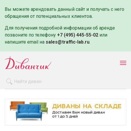
Вы можете арендовать данный сайт и получать с него
обращения от потенциальных клиентов.
Для получения подробной информации об аренде
позвоните по телефону
+7 (495) 445-55-02
или
напишите email на
sales@traffic-lab.ru
.
Пок
ме
Распродажа
Производители
Как заказать
Оплата и доставка
Контакты