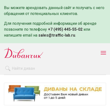
Вы можете арендовать данный сайт и получать с него
обращения от потенциальных клиентов.
Для получения подробной информации об аренде
позвоните по телефону
+7 (495) 445-55-02
или
напишите email на
sales@traffic-lab.ru
.
Пок
ме
Распродажа
Производители
Как заказать
Оплата и доставка
Контакты