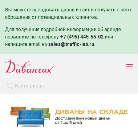
Вы можете арендовать данный сайт и получать с него
обращения от потенциальных клиентов.
Для получения подробной информации об аренде
позвоните по телефону
+7 (495) 445-55-02
или
напишите email на
sales@traffic-lab.ru
.
Пок
ме
Распродажа
Производители
Как заказать
Оплата и доставка
Контакты