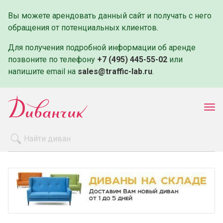
Вы можете арендовать данный сайт и получать с него
обращения от потенциальных клиентов.
Для получения подробной информации об аренде
позвоните по телефону
+7 (495) 445-55-02
или
напишите email на
sales@traffic-lab.ru
.
Пок
ме
Распродажа
Производители
Как заказать
Оплата и доставка
Контакты