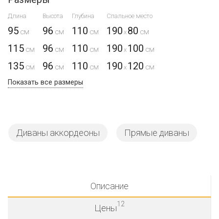
Длина
Высота
Глубина
Спальное место
95
96
110
190
80
x
115
96
110
190
100
x
135
96
110
190
120
x
Показать все размеры
Диваны аккордеоны
Прямые диваны
Описание
12
Цены