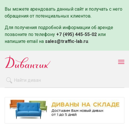
Вы можете арендовать данный сайт и получать с него
обращения от потенциальных клиентов.
Для получения подробной информации об аренде
позвоните по телефону
+7 (495) 445-55-02
или
напишите email на
sales@traffic-lab.ru
.
Пок
ме
Распродажа
Производители
Как заказать
Оплата и доставка
Контакты