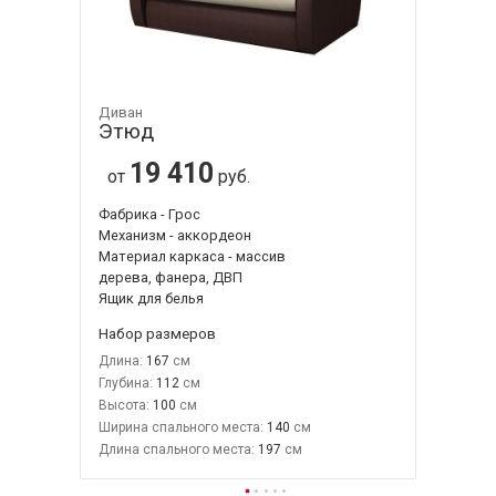
Диван
Этюд
19 410
от
руб.
Фабрика - Грос
Механизм - аккордеон
Материал каркаса - массив
дерева, фанера, ДВП
Ящик для белья
Набор размеров
Длина:
167
Глубина:
112
Высота:
100
Ширина спального места:
140
Длина спального места:
197