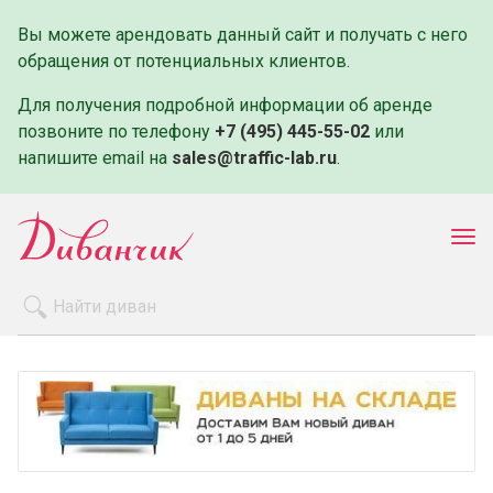
Вы можете арендовать данный сайт и получать с него
обращения от потенциальных клиентов.
Для получения подробной информации об аренде
позвоните по телефону
+7 (495) 445-55-02
или
напишите email на
sales@traffic-lab.ru
.
Пок
ме
Распродажа
Производители
Как заказать
Оплата и доставка
Контакты