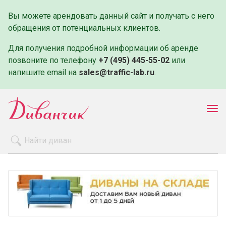
Вы можете арендовать данный сайт и получать с него
обращения от потенциальных клиентов.
Для получения подробной информации об аренде
позвоните по телефону
+7 (495) 445-55-02
или
напишите email на
sales@traffic-lab.ru
.
Пок
ме
Распродажа
Производители
Как заказать
Оплата и доставка
Контакты