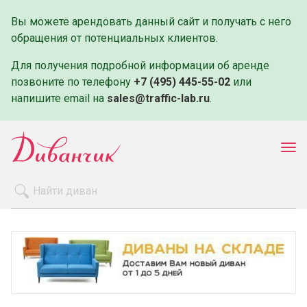
Вы можете арендовать данный сайт и получать с него
обращения от потенциальных клиентов.
Для получения подробной информации об аренде
позвоните по телефону
+7 (495) 445-55-02
или
напишите email на
sales@traffic-lab.ru
.
Пок
ме
Распродажа
Производители
Как заказать
Оплата и доставка
Контакты