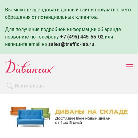
Вы можете арендовать данный сайт и получать с него
обращения от потенциальных клиентов.
Для получения подробной информации об аренде
позвоните по телефону
+7 (495) 445-55-02
или
напишите email на
sales@traffic-lab.ru
.
Пок
ме
Распродажа
Производители
Как заказать
Оплата и доставка
Контакты