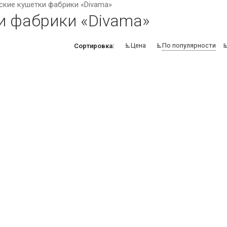
ские кушетки фабрики «Divama»
и фабрики «Divama»
Цена
По популярности
Сортировка: