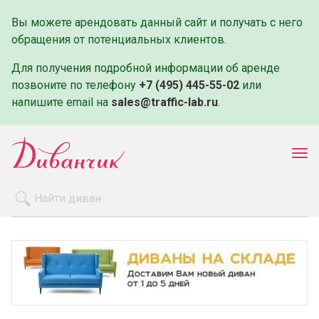
Вы можете арендовать данный сайт и получать с него
обращения от потенциальных клиентов.
Для получения подробной информации об аренде
позвоните по телефону
+7 (495) 445-55-02
или
напишите email на
sales@traffic-lab.ru
.
Пок
ме
Распродажа
Производители
Как заказать
Оплата и доставка
Контакты