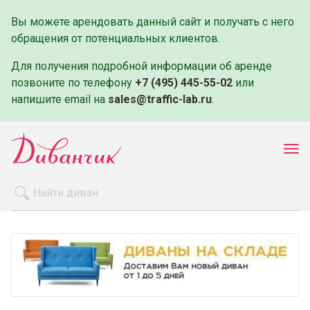
Вы можете арендовать данный сайт и получать с него
обращения от потенциальных клиентов.
Для получения подробной информации об аренде
позвоните по телефону
+7 (495) 445-55-02
или
напишите email на
sales@traffic-lab.ru
.
Пок
ме
Распродажа
Производители
Как заказать
Оплата и доставка
Контакты