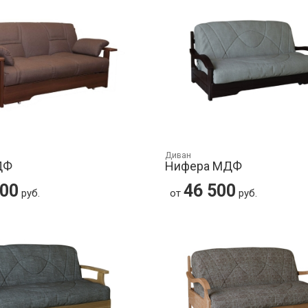
Диван
ДФ
Нифера МДФ
100
46 500
руб.
от
руб.