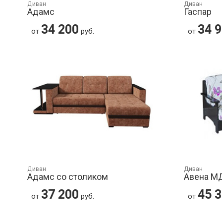
Диван
Диван
Адамс
Гаспар
34 200
34 
от
руб.
от
Диван
Диван
Адамс со столиком
Авена М
37 200
45 
от
руб.
от