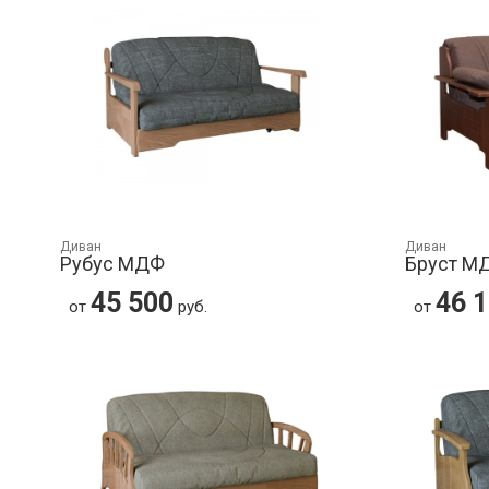
Диван
Диван
Рубус МДФ
Бруст М
45 500
46 
от
руб.
от