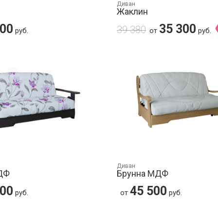
Диван
Жаклин
900
35 300
39 380
руб.
от
руб.
Диван
ДФ
Брунна МДФ
300
45 500
руб.
от
руб.