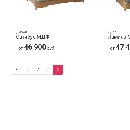
Диван
Диван
Сатибус МДФ
Ламина
46 900
47 
от
руб.
от
1
2
3
4