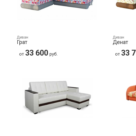
Диван
Диван
Грат
Денат
33 600
33 
от
руб.
от