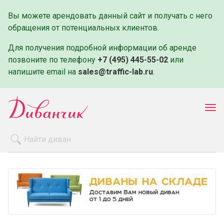
Вы можете арендовать данный сайт и получать с него
обращения от потенциальных клиентов.
Для получения подробной информации об аренде
позвоните по телефону
+7 (495) 445-55-02
или
напишите email на
sales@traffic-lab.ru
.
Пок
ме
Распродажа
Производители
Как заказать
Оплата и доставка
Контакты