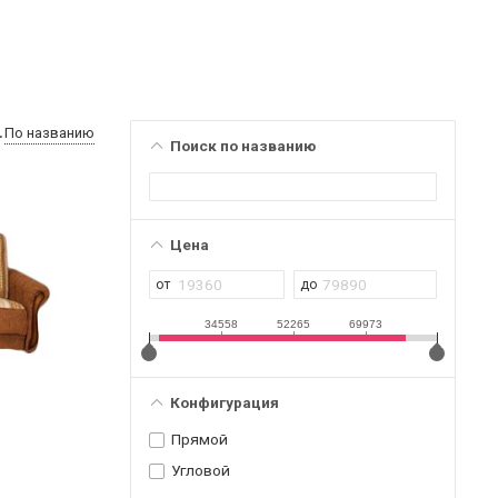
По названию
Поиск по названию
Цена
34558
52265
69973
Конфигурация
Прямой
Угловой