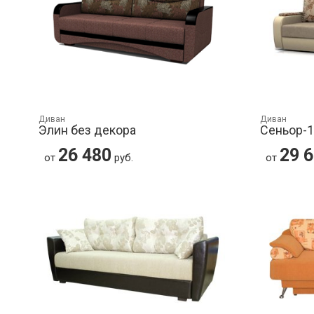
Диван
Диван
Элин без декора
Сеньор-
26 480
29 
от
руб.
от