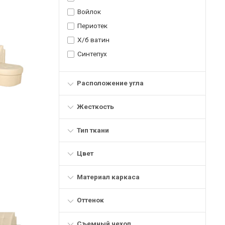
Войлок
Периотек
Х/б ватин
Синтепух
Расположение угла
Жесткость
Тип ткани
Цвет
Материал каркаса
Оттенок
Съемный чехол