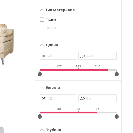
Тип материала
Ткань
Кожа
Длина
127
183
240
Высота
80
88
96
Глубина