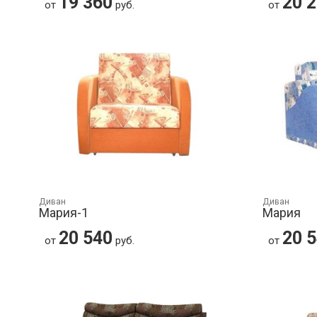
19 360
20 
от
руб.
от
Диван
Диван
Мария-1
Мария
20 540
20 
от
руб.
от