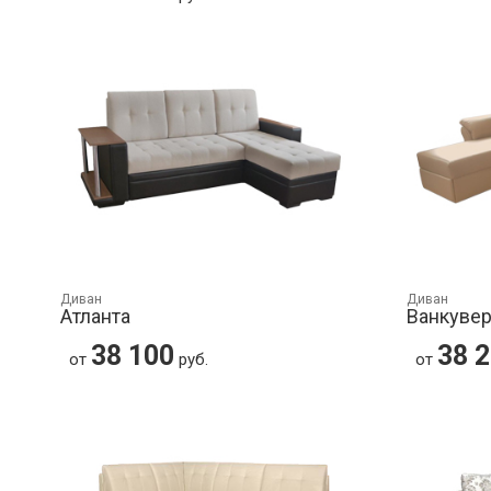
Диван
Диван
Атланта
Ванкуве
38 100
38 
от
руб.
от