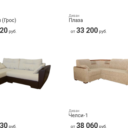
Диван
 (Грос)
Плаза
420
33 200
руб.
от
руб.
Диван
Челси-1
430
38 060
руб.
от
руб.