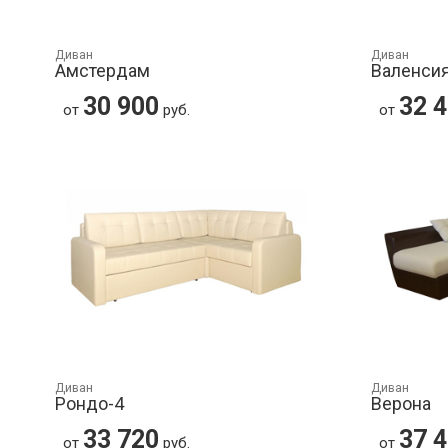
Диван
Диван
Амстердам
Валенсия
30 900
32 
от
руб.
от
Диван
Диван
Рондо-4
Верона
33 720
37 
от
руб.
от