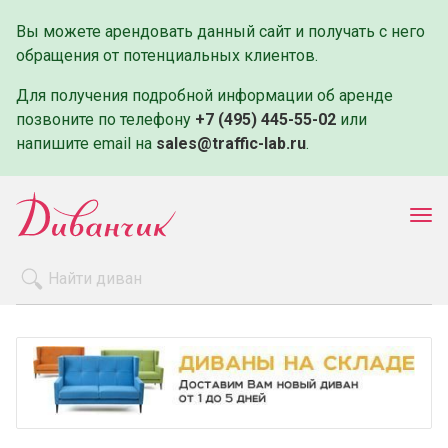
Вы можете арендовать данный сайт и получать с него
обращения от потенциальных клиентов.
Для получения подробной информации об аренде
позвоните по телефону
+7 (495) 445-55-02
или
напишите email на
sales@traffic-lab.ru
.
Пок
ме
Распродажа
Производители
Как заказать
Оплата и доставка
Контакты