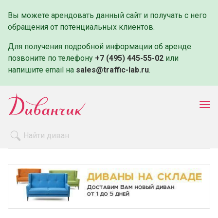
Вы можете арендовать данный сайт и получать с него
обращения от потенциальных клиентов.
Для получения подробной информации об аренде
позвоните по телефону
+7 (495) 445-55-02
или
напишите email на
sales@traffic-lab.ru
.
Пок
ме
Распродажа
Производители
Как заказать
Оплата и доставка
Контакты