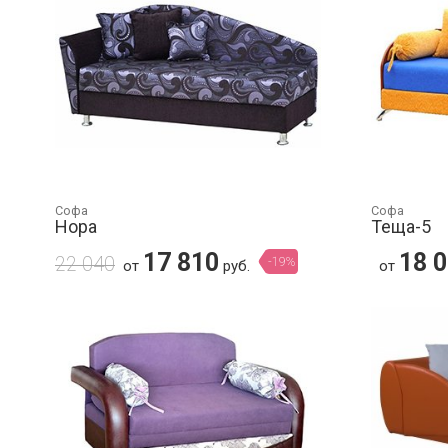
Софа
Софа
Нора
Теща-5
17 810
18 
22 040
-19%
от
руб.
от