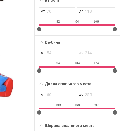
Высота
82
94
106
Глубина
94
134
174
Длина спального места
109
158
207
Ширина спального места