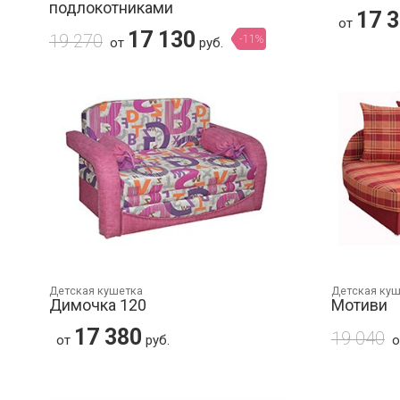
подлокотниками
17 
от
17 130
19 270
-11%
от
руб.
Детская кушетка
Детская ку
Димочка 120
Мотиви
17 380
19 040
от
руб.