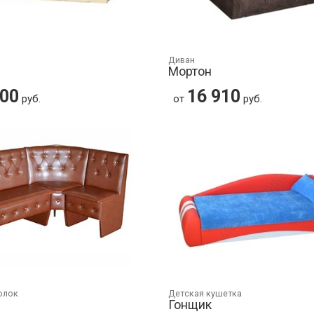
Диван
Мортон
800
16 910
руб.
от
руб.
олок
Детская кушетка
Гонщик