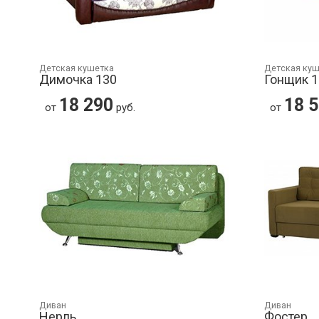
Детская кушетка
Детская ку
Димочка 130
Гонщик 1
18 290
18 
от
руб.
от
Диван
Диван
Нерль
Фостер