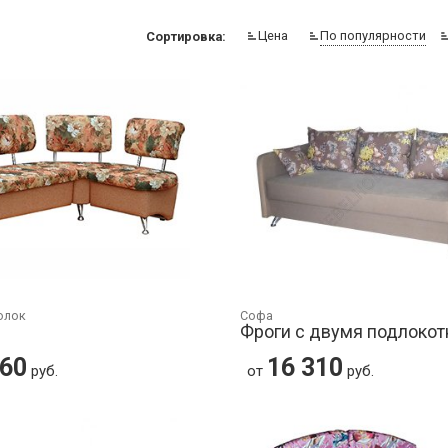
Цена
По популярности
Сортировка:
олок
Софа
Фроги с двумя подлоко
160
16 310
руб.
от
руб.