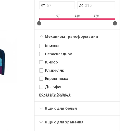
97
136
176
Механизм трансформации
Книжка
Нераскладной
Юниор
Клик-кляк
Еврокнижка
Дельфин
показать больше
Ящик для белья
Ящик для хранения