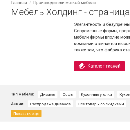
Главная
Производители мягкой мебели
Мебель Холдинг - страница
Элегантность и безупречны
Современные формы, прора
мебели фирмы вполне можно
компании отличается высо
также тем, что фабрика ст
Каталог тканей
Тип мебели:
Диваны
Софы
Кухонные уголки
Кухо
Акции:
Распродажа диванов
Все товары со скидками
Показать еще