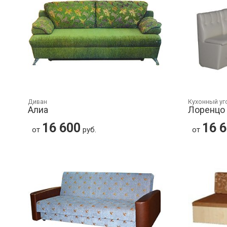
Диван
Кухонный уг
Алиа
Лоренцо
16 600
16 
от
руб.
от