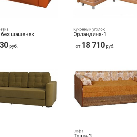
шетка
Кухонный уголок
 без шашечек
Орландина-1
530
18 710
руб.
от
руб.
Софа
Теща-3