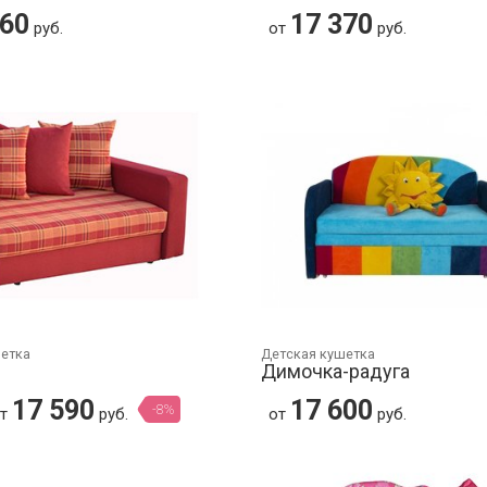
360
17 370
руб.
от
руб.
шетка
Детская кушетка
Димочка-радуга
17 590
17 600
-8%
от
руб.
от
руб.