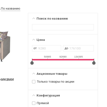
По названию
Поиск по названию
Цена
50985
92690
134395
Акционные товары
тниками
Только товары по акции
Конфигурация
Прямой