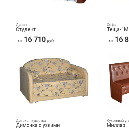
Диван
Софа
Студент
Теща-1М
16 710
16 
от
руб.
от
Детская кушетка
Кухонный уг
Димочка с узкими
Миллар