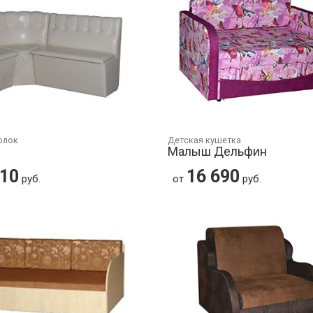
олок
Детская кушетка
Малыш Дельфин
610
16 690
руб.
от
руб.