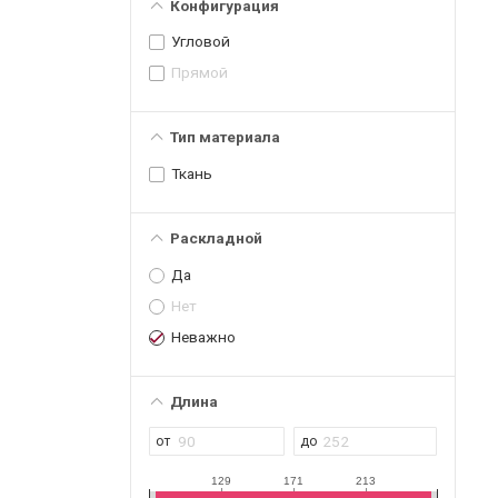
Конфигурация
Угловой
Прямой
Тип материала
Ткань
Раскладной
Да
Нет
Неважно
Длина
129
171
213