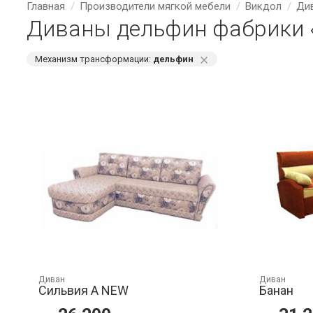
Главная
Производители мягкой мебели
Викдол
Ди
Диваны дельфин фабрики 
⨯
Механизм трансформации:
дельфин
Диван
Диван
Сильвия А NEW
Банан