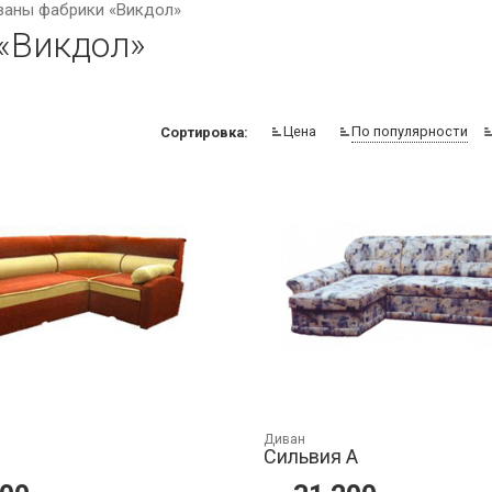
ваны фабрики «Викдол»
«Викдол»
Цена
По популярности
Сортировка:
Диван
Сильвия А