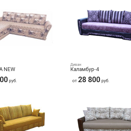
Диван
 А NEW
Каламбур-4
200
28 800
руб.
от
руб.