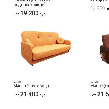
подлокотников)
22 770
19 200
от
руб.
Диван
Диван
Манго-2 пуговица
Манго (о
21 400
21 
от
руб.
от