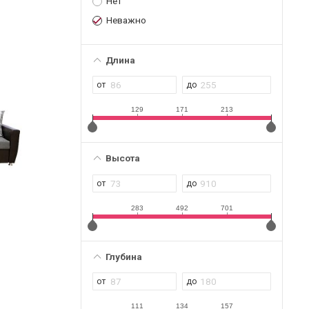
Нет
Неважно
Длина
129
171
213
Высота
283
492
701
Глубина
111
134
157