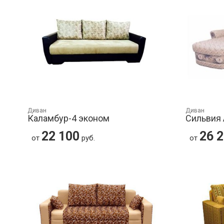
Диван
Диван
Каламбур-4 эконом
Сильвия
22 100
26 
от
руб.
от