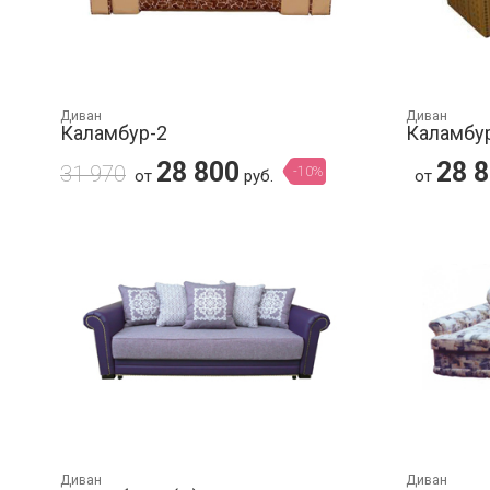
Диван
Диван
Каламбур-2
Каламбур
28 800
28 
31 970
-10%
от
руб.
от
Диван
Диван