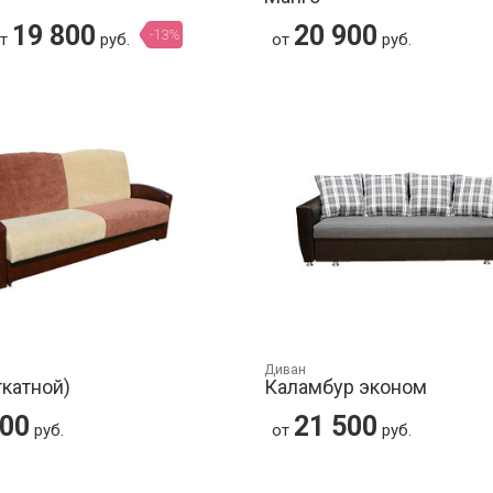
19 800
20 900
-13%
от
руб.
от
руб.
Диван
ткатной)
Каламбур эконом
500
21 500
руб.
от
руб.