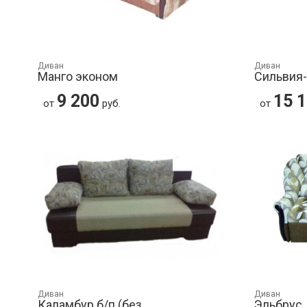
Диван
Диван
Манго эконом
Сильвия
9 200
15 
от
руб.
от
Диван
Диван
Каламбур б/п (без
Эльбрус