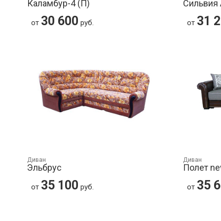
Каламбур-4 (П)
Сильвия 
30 600
31 
от
руб.
от
Диван
Диван
Эльбрус
Полет n
35 100
35 
от
руб.
от