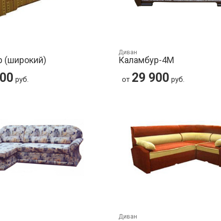
Диван
 (широкий)
Каламбур-4М
800
29 900
руб.
от
руб.
Диван