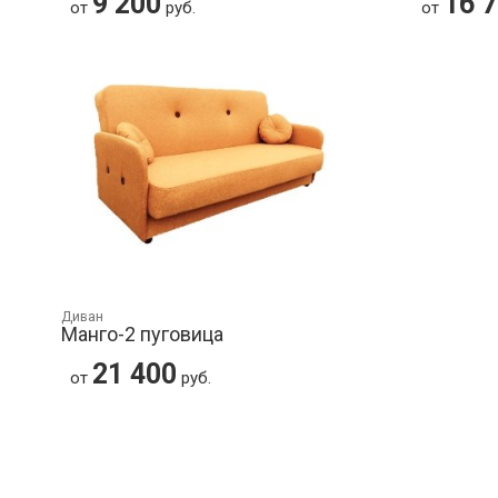
9 200
16 
от
руб.
от
Диван
Манго-2 пуговица
21 400
от
руб.