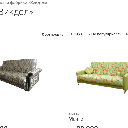
ваны фабрики «Викдол»
Викдол»
Цена
По популярности
Сортировка:
Диван
Манго