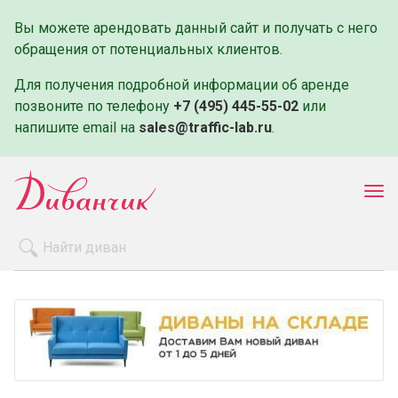
Вы можете арендовать данный сайт и получать с него
обращения от потенциальных клиентов.
Для получения подробной информации об аренде
позвоните по телефону
+7 (495) 445-55-02
или
напишите email на
sales@traffic-lab.ru
.
Пок
ме
Распродажа
Производители
Как заказать
Оплата и доставка
Контакты