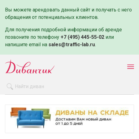
Вы можете арендовать данный сайт и получать с него
обращения от потенциальных клиентов.
Для получения подробной информации об аренде
позвоните по телефону
+7 (495) 445-55-02
или
напишите email на
sales@traffic-lab.ru
.
Пок
ме
Распродажа
Производители
Как заказать
Оплата и доставка
Контакты