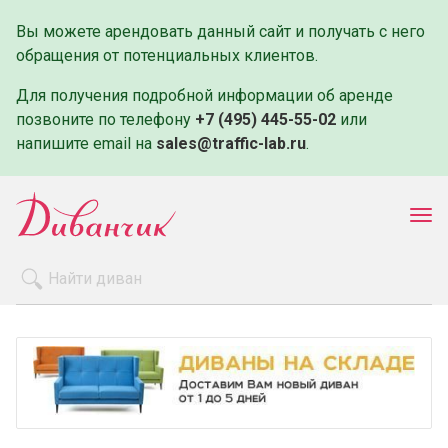
Вы можете арендовать данный сайт и получать с него
обращения от потенциальных клиентов.
Для получения подробной информации об аренде
позвоните по телефону
+7 (495) 445-55-02
или
напишите email на
sales@traffic-lab.ru
.
Пок
ме
Распродажа
Производители
Как заказать
Оплата и доставка
Контакты