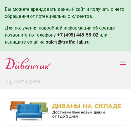
Вы можете арендовать данный сайт и получать с него
обращения от потенциальных клиентов.
Для получения подробной информации об аренде
позвоните по телефону
+7 (495) 445-55-02
или
напишите email на
sales@traffic-lab.ru
.
Пок
ме
Распродажа
Производители
Как заказать
Оплата и доставка
Контакты