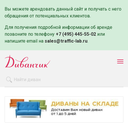
Вы можете арендовать данный сайт и получать с него
обращения от потенциальных клиентов.
Для получения подробной информации об аренде
позвоните по телефону
+7 (495) 445-55-02
или
напишите email на
sales@traffic-lab.ru
.
Пок
ме
Распродажа
Производители
Как заказать
Оплата и доставка
Контакты