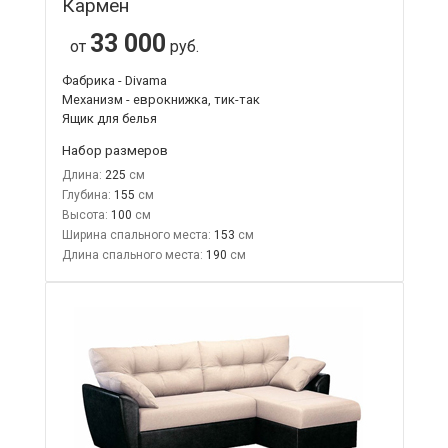
Кармен
33 000
от
руб.
Фабрика - Divama
Механизм - еврокнижка, тик-так
Ящик для белья
Набор размеров
Длина:
225
Глубина:
155
Высота:
100
Ширина спального места:
153
Длина спального места:
190