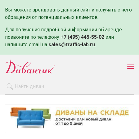
Вы можете арендовать данный сайт и получать с него
обращения от потенциальных клиентов.
Для получения подробной информации об аренде
позвоните по телефону
+7 (495) 445-55-02
или
напишите email на
sales@traffic-lab.ru
.
Пок
ме
Распродажа
Производители
Как заказать
Оплата и доставка
Контакты