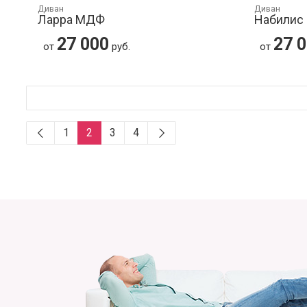
Диван
Диван
Ларра МДФ
Набилис
27 000
27 
от
руб.
от
1
2
3
4