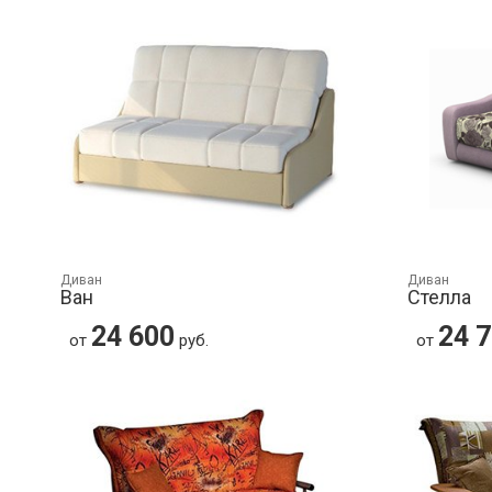
Диван
Диван
Ван
Стелла
24 600
24 
от
руб.
от