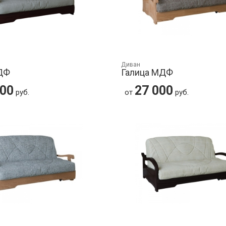
Диван
ДФ
Галица МДФ
000
27 000
руб.
от
руб.