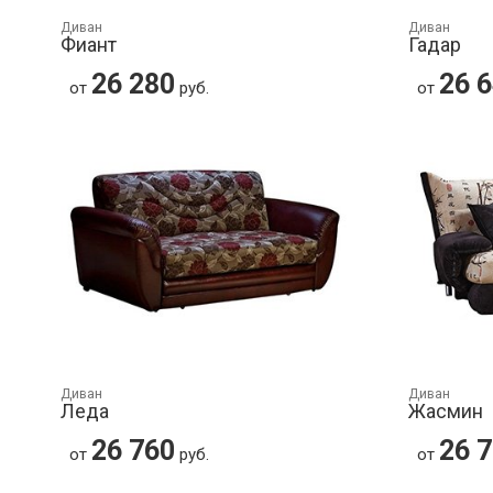
Диван
Диван
Фиант
Гадар
26 280
26 
от
руб.
от
Диван
Диван
Леда
Жасмин
26 760
26 
от
руб.
от