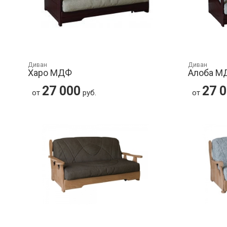
Диван
Диван
Харо МДФ
Алоба М
27 000
27 
от
руб.
от