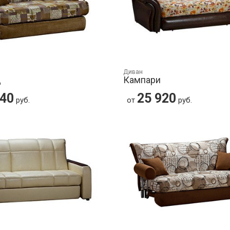
Диван
д
Кампари
440
25 920
руб.
от
руб.