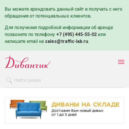
Вы можете арендовать данный сайт и получать с него
обращения от потенциальных клиентов.
Для получения подробной информации об аренде
позвоните по телефону
+7 (495) 445-55-02
или
напишите email на
sales@traffic-lab.ru
.
Пок
ме
Распродажа
Производители
Как заказать
Оплата и доставка
Контакты