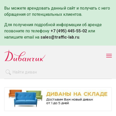
Вы можете арендовать данный сайт и получать с него
обращения от потенциальных клиентов.
Для получения подробной информации об аренде
позвоните по телефону
+7 (495) 445-55-02
или
напишите email на
sales@traffic-lab.ru
.
Пок
ме
Распродажа
Производители
Как заказать
Оплата и доставка
Контакты